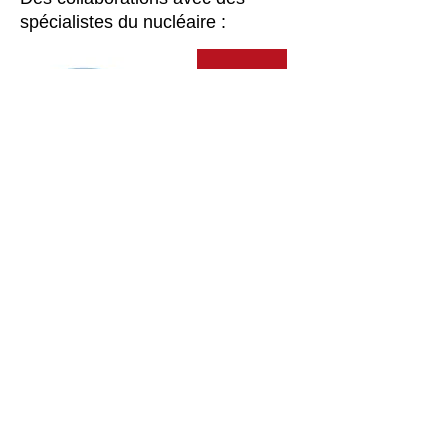
spécialistes du nucléaire :
MBLT Conseil
Marie BULTOT EI
131 Les Grands Vergers
13610 Saint-Estève-Janson
06 85 41 94 00